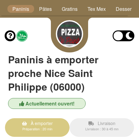
s
Paninis
Pâtes
Gratins
Tex Mex
Desserts
Paninis à emporter
proche Nice Saint
Philippe (06000)
Actuellement ouvert!
À emporter
Livraison
Préparation : 20 min
Livraison : 30 à 45 mn