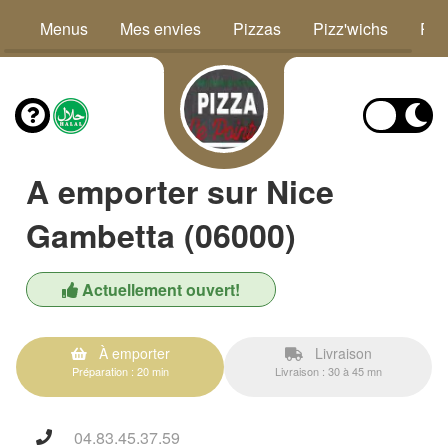
Menus
Mes envies
Pizzas
Pizz'wichs
Piz
A emporter sur Nice
Gambetta (06000)
Actuellement ouvert!
À emporter
Livraison
Préparation : 20 min
Livraison : 30 à 45 mn
04.83.45.37.59