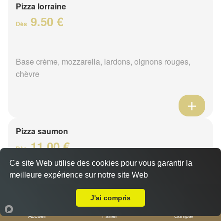
Pizza lorraine
9.50 €
Dès
Base crème, mozzarella, lardons, oignons rouges,
chèvre
Pizza saumon
11.00 €
Dès
Ce site Web utilise des cookies pour vous garantir la
meilleure expérience sur notre site Web
A Emporter sur Nice Gambetta
Base crème, mozzarella, saumon, citron, persillade
J'ai compris
Accueil
Panier
Compte