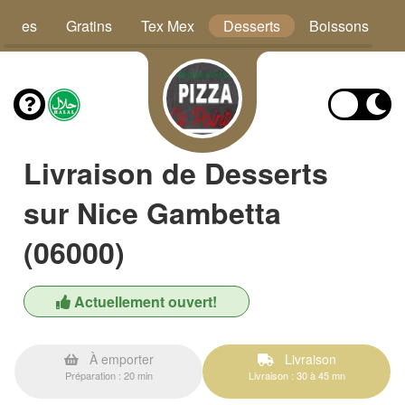
Pâtes
Gratins
Tex Mex
Desserts
Boissons
Livraison de Desserts
sur Nice Gambetta
(06000)
Actuellement ouvert!
À emporter
Livraison
Préparation : 20 min
Livraison : 30 à 45 mn