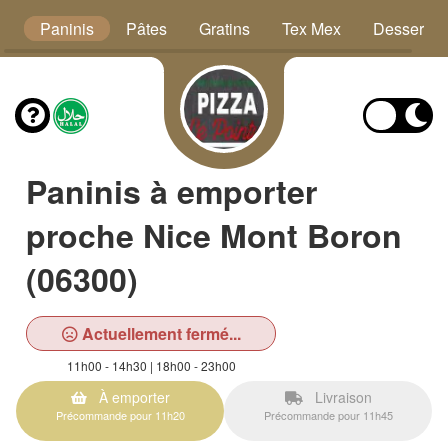
s
Paninis
Pâtes
Gratins
Tex Mex
Desserts
Paninis à emporter
proche Nice Mont Boron
(06300)
Actuellement fermé...
11h00 - 14h30 | 18h00 - 23h00
À emporter
Livraison
Précommande pour 11h20
Précommande pour 11h45