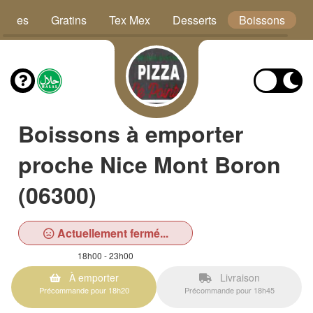
Pâtes
Gratins
Tex Mex
Desserts
Boissons
Boissons à emporter
proche Nice Mont Boron
(06300)
Actuellement fermé...
18h00 - 23h00
À emporter
Livraison
Précommande pour 18h20
Précommande pour 18h45