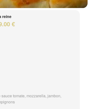
a reine
9.00 €
 sauce tomate, mozzarella, jambon,
mpignons