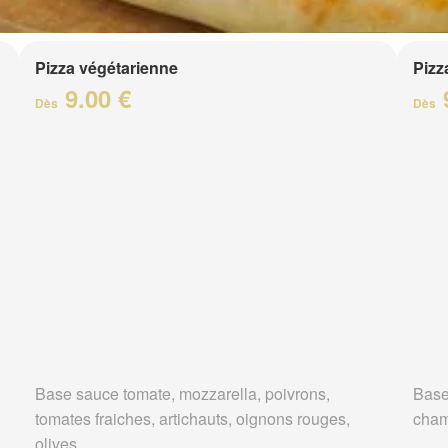
Pizza végétarienne
Pizz
9.00 €
Dès
Dès
Base sauce tomate, mozzarella, poivrons,
Base
tomates fraiches, artichauts, oignons rouges,
cha
olives