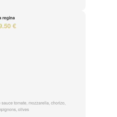
a regina
9.50 €
 sauce tomate, mozzarella, chorizo,
pignons, olives