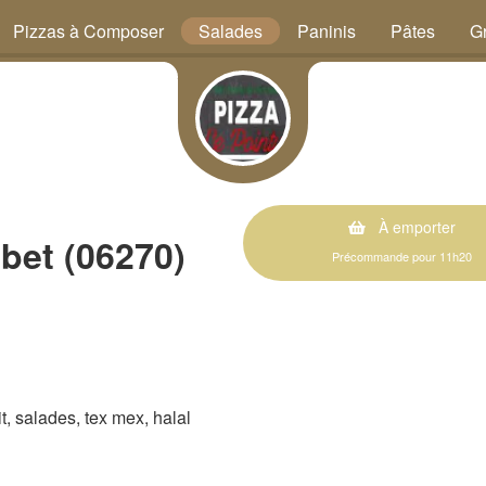
Pizzas à Composer
Salades
Paninis
Pâtes
Gr
À emporter
bet (06270)
Précommande pour 11h20
rit, salades, tex mex, halal