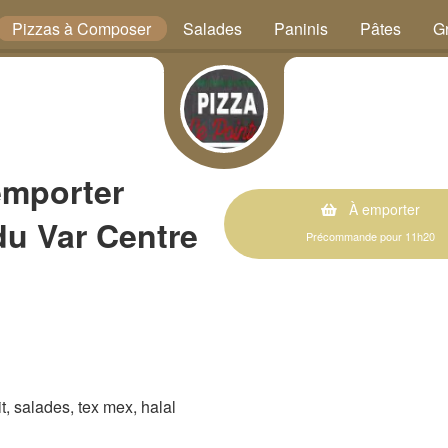
Pizzas à Composer
Salades
Paninis
Pâtes
Gr
emporter
À emporter
du Var Centre
Précommande pour 11h20
rit, salades, tex mex, halal