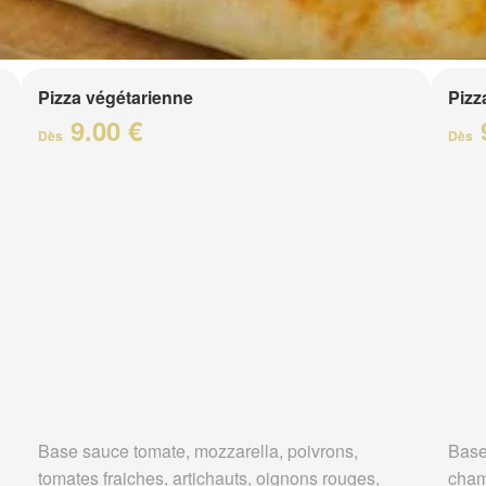
Pizza végétarienne
Pizz
9.00 €
Dès
Dès
Base sauce tomate, mozzarella, poivrons,
Base
tomates fraiches, artichauts, oignons rouges,
cha