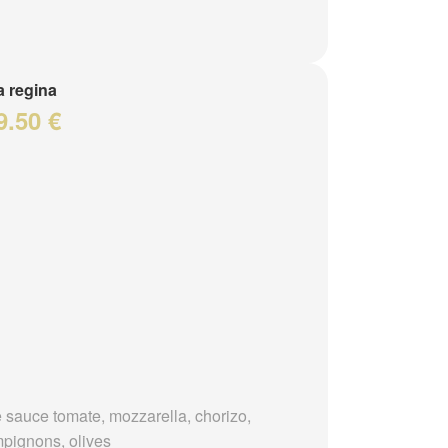
a regina
9.50 €
 sauce tomate, mozzarella, chorizo,
pignons, olives