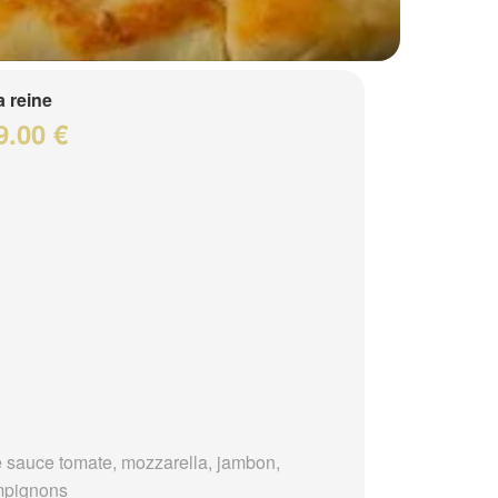
a reine
9.00 €
 sauce tomate, mozzarella, jambon,
mpignons