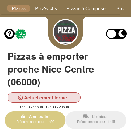
s
Pizzas
Pizz'wichs
Pizzas à Composer
Salad
Pizzas à emporter
proche Nice Centre
(06000)
Actuellement fermé...
11h00 - 14h30 | 18h00 - 23h00
À emporter
Livraison
Précommande pour 11h20
Précommande pour 11h45