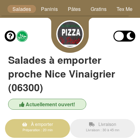
r
Salades
Paninis
Pâtes
Gratins
Tex Mex
Salades à emporter
proche Nice Vinaigrier
(06300)
Actuellement ouvert!
À emporter
Livraison
Préparation : 20 min
Livraison : 30 à 45 mn