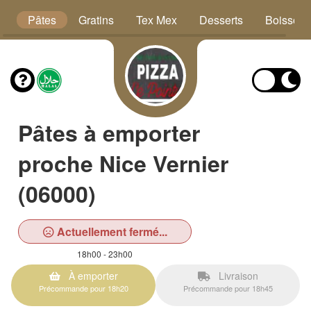
is
Pâtes
Gratins
Tex Mex
Desserts
Boissons
Pâtes à emporter
proche Nice Vernier
(06000)
Actuellement fermé...
18h00 - 23h00
À emporter
Livraison
Précommande pour 18h20
Précommande pour 18h45