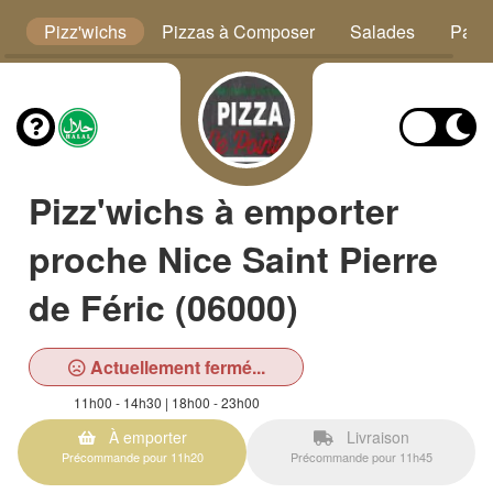
s
Pizz'wichs
Pizzas à Composer
Salades
Panin
Pizz'wichs à emporter
proche Nice Saint Pierre
de Féric (06000)
Actuellement fermé...
11h00 - 14h30 | 18h00 - 23h00
À emporter
Livraison
Précommande pour 11h20
Précommande pour 11h45