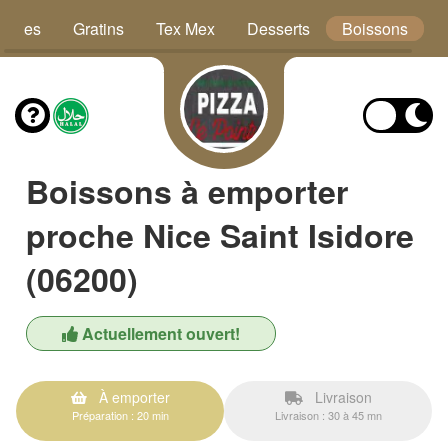
Pâtes
Gratins
Tex Mex
Desserts
Boissons
Boissons à emporter
proche Nice Saint Isidore
(06200)
Actuellement ouvert!
À emporter
Livraison
Préparation : 20 min
Livraison : 30 à 45 mn