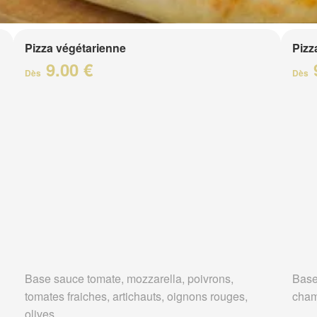
Pizza végétarienne
Pizz
9.00 €
Dès
Dès
Base sauce tomate, mozzarella, poivrons,
Base
tomates fraiches, artichauts, oignons rouges,
cha
olives