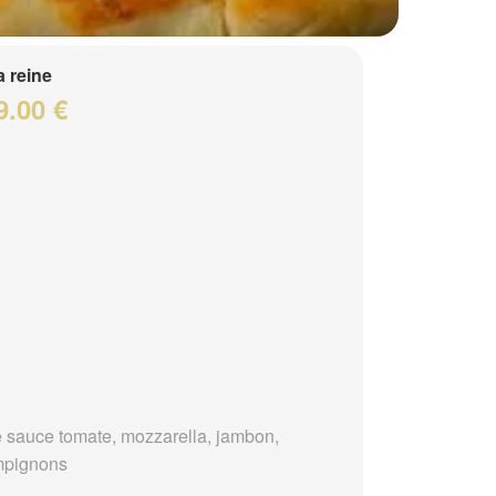
a reine
9.00 €
 sauce tomate, mozzarella, jambon,
mpignons