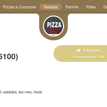
Pizzas à Composer
Salades
Paninis
Pâtes
Gr
À emporter
6100)
Précommande pour 11h20
rit, salades, tex mex, halal