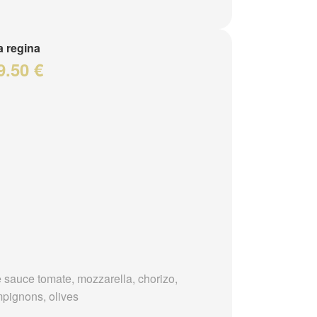
a regina
9.50 €
 sauce tomate, mozzarella, chorizo,
pignons, olives