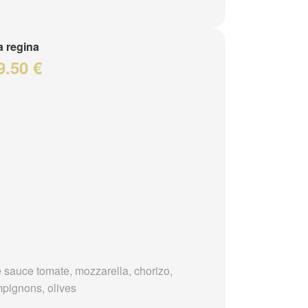
a regina
9.50 €
 sauce tomate, mozzarella, chorizo,
pignons, olives