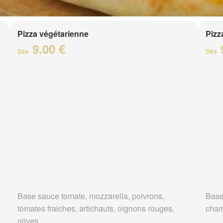
Pizza végétarienne
Pizz
9.00 €
Dès
Dès
Base sauce tomate, mozzarella, poivrons,
Base
tomates fraiches, artichauts, oignons rouges,
cha
olives