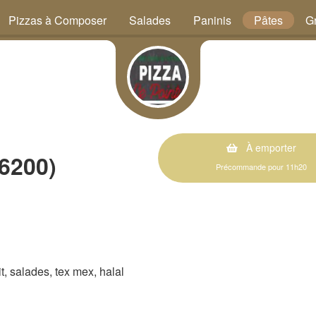
Pizzas à Composer
Salades
Paninis
Pâtes
Gr
À emporter
6200)
Précommande pour 11h20
rit, salades, tex mex, halal