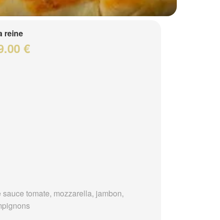
a reine
9.00 €
 sauce tomate, mozzarella, jambon,
mpignons