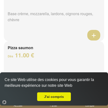
Base crème, mozzarella, lardons, oignons rouges,
chèvre
Pizza saumon
11.00 €
Dès
Base crème, mozzarella, saumon, citron, persillade
Ce site Web utilise des cookies pour vous garantir la
meilleure expérience sur notre site Web
Livraison sur Nice Gambetta
J'ai compris
Accueil
Panier
Compte