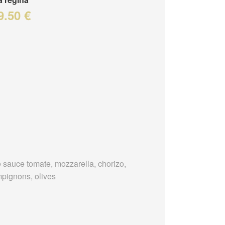
9.50 €
 sauce tomate, mozzarella, chorizo,
pignons, olives