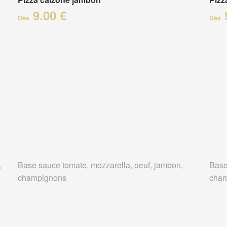
9.00 €
Dès
Dès
,
Base sauce tomate, mozzarella, oeuf, jambon,
Base
champignons
cham