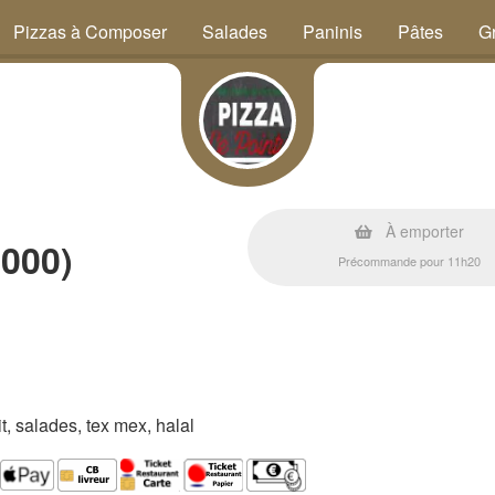
Pizzas à Composer
Salades
Paninis
Pâtes
Gr
s
À emporter
6000)
Précommande pour 11h20
rit, salades, tex mex, halal