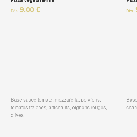
9.00 €
Dès
Dès
Base sauce tomate, mozzarella, poivrons,
Base
tomates fraiches, artichauts, oignons rouges,
cha
olives