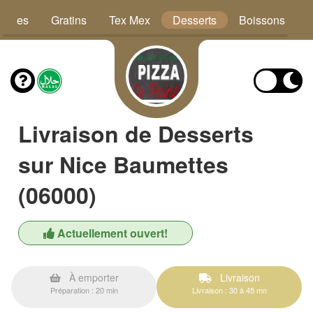
Pâtes
Gratins
Tex Mex
Desserts
Boissons
Livraison de Desserts
sur Nice Baumettes
(06000)
Actuellement ouvert!
À emporter
Livraison
Préparation : 20 min
Livraison : 30 à 45 mn