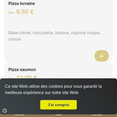
Pizza lorraine
9.50 €
Dès
Base crème, mozzarella, lardons, oignons rouges,
chèvre
Pizza saumon
11.00 €
Dès
Ce site Web utilise des cookies pour vous garantir la
meilleure expérience sur notre site Web
A Emporter sur Nice Vieux
Base crème, mozzarella, saumon, citron, persillade
J'ai compris
Accueil
Panier
Compte