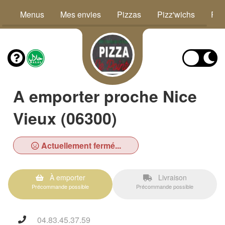
Menus
Mes envies
Pizzas
Pizz'wichs
Piz
A emporter proche Nice
Vieux (06300)
Actuellement fermé...
À emporter
Livraison
Précommande possible
Précommande possible
04.83.45.37.59